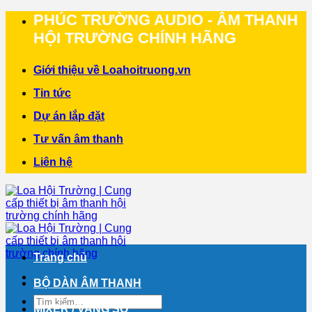
Bỏ
PHÚC TRƯỜNG AUDIO - ÂM THANH
qua
HỘI TRƯỜNG CHÍNH HÃNG
nội
dung
Giới thiệu về Loahoitruong.vn
Tin tức
Dự án lắp đặt
Tư vấn âm thanh
Liên hệ
Trang chủ
BỘ DÀN ÂM THANH
Tìm
MIXER / VANG SỐ