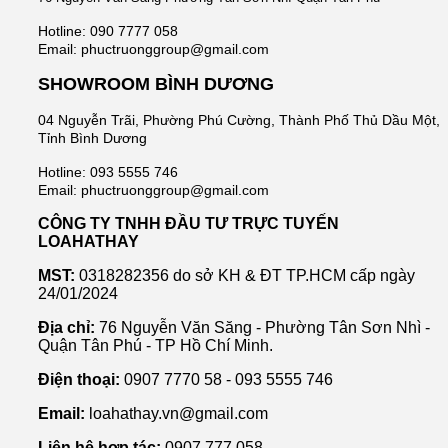
Hotline: 090 7777 058
Email: phuctruonggroup@gmail.com
SHOWROOM BÌNH DƯƠNG
04 Nguyễn Trãi, Phường Phú Cường, Thành Phố Thủ Dầu Một,
Tỉnh Bình Dương
Hotline: 093 5555 746
Email: phuctruonggroup@gmail.com
CÔNG TY TNHH ĐẦU TƯ TRỰC TUYẾN
LOAHATHAY
MST:
0318282356 do sở KH & ĐT TP.HCM cấp ngày
24/01/2024
Địa chỉ:
76 Nguyễn Văn Săng - Phường Tân Sơn Nhì -
Quận Tân Phú - TP Hồ Chí Minh.
Điện thoại:
0907 7770 58 - 093 5555 746
Email:
loahathay.vn@gmail.com
Liên hệ hợp tác:
0907 777 058